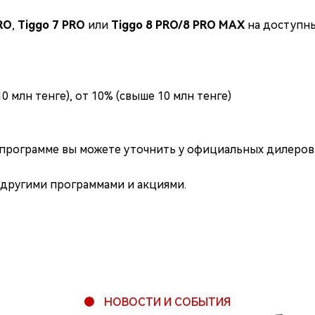
RO
,
Tiggo 7 PRO
или
Tiggo 8 PRO/8 PRO MAX
на доступны
0 млн тенге), от 10% (свыше 10 млн тенге)
+
рограмме вы можете уточнить у официальных дилеро
ВЫГОДНЫЕ УСЛОВИЯ
 другими программами и акциями.
НА АВТОМОБИЛИ СHERY
Оставьте заявку и получите бесплатную
консультацию нашего специалиста.
НОВОСТИ И СОБЫТИЯ