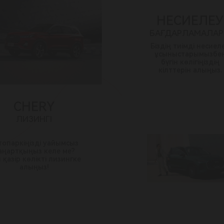
НЕСИЕЛЕУ
БАҒДАРЛАМАЛА
Біздің тиімді несиел
ұсыныстарымызбе
бүгін көлігіңіздің
кілттерін алыңыз.
CHERY
ЛИЗИНГІ
топаркіңізді уайымсыз
аңартқыңыз келе ме?
 қазір көлікті лизингке
алыңыз!