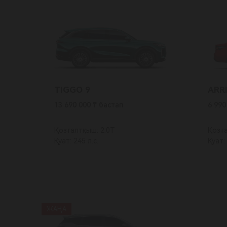
TIGGO 9
ARR
13 690 000 ₸ бастап
6 990
Қозғалтқыш: 2.0Т
Қозға
Қуат: 245 л.с.
Қуат: 
ЖАҢА