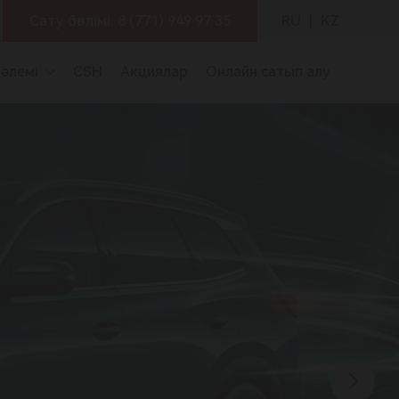
RU
|
KZ
Сату бөлімі:
8 (771) 949 97 35
 әлемі
CSH
Акциялар
Онлайн сатып алу