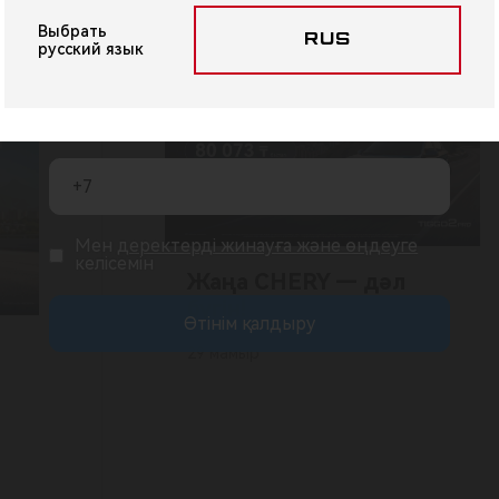
Chery жаңалықтары
Выбрать
RUS
русский язык
Мен
деректерді жинауға және өңдеуге
келісемін
Жаңа CHERY — дәл
бүгін!
Өтінім қалдыру
29 мамыр