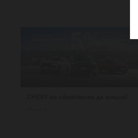
CHERY сіз ойлағаннан да жақын!
29 мамыр