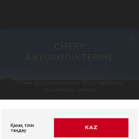
+
СHERY
АВТОКӨЛІКТЕРІНЕ
ТИІМДІ ҰСЫНЫСТАР
Өтінім қалдырыңыз және біздің маманның
тегін кеңесін алыңыз.
Қазақ тілін
KAZ
таңдау
ЖАҢАЛЫҚТАР