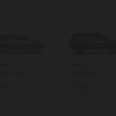
GO 4
TIGGO 7
 000 ₸ бастап
8 690 000 ₸ бастап
лтқыш: 1.5T
Қозғалтқыш: 1.6T
147 л.с.
Қуат: 150 л.с.