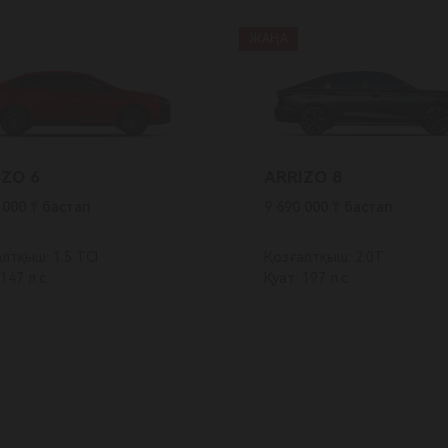
ЖАҢА
IZO 6
ARRIZO 8
 000 ₸ бастап
9 690 000 ₸ бастап
лтқыш: 1.5 TCI
Қозғалтқыш: 2.0T
147 л.с.
Қуат: 197 л.с.