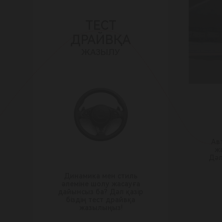
ТЕСТ
ДРАЙВҚА
ЖАЗЫЛУ
Ав
ж
Дәл
Динамика мен стиль
әлеміне шолу жасауға
дайынсыз ба? Дәл қазір
біздің тест драйвқа
жазылыңыз!