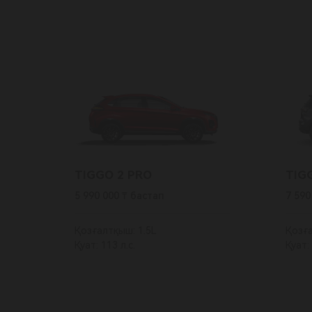
TIGGO
2 PRO
TIG
5 990 000 ₸ бастап
7 590
Қозғалтқыш: 1.5L
Қозға
Қуат: 113 л.с.
Қуат: 