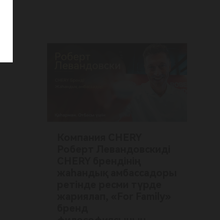
Компания CHERY
Роберт Левандовскиді
CHERY брендінің
жаһандық амбассадоры
ретінде ресми түрде
жариялап, «For Family»
бренд