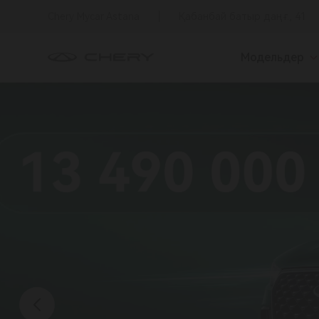
Chery Mycar Astana
Қабанбай батыр даңғ., 41
Модельдер