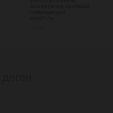
философиясының
халықаралық деңгейде
мойындалуын
нығайтты
22 мамыр
 деген