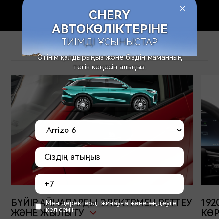
+
СHERY
АВТОКӨЛІКТЕРІНЕ
ТИІМДІ ҰСЫНЫСТАР
Өтінім қалдырыңыз және біздің маманның
тегін кеңесін алыңыз.
БҮЙІР АЙНАЛАРДЫ ЭЛЕКТРМЕН РЕТТЕУ
192
Мен
деректерді жинауға және өңдеуге
келісемін
ЖӘНЕ ЖЫЛЫТУ
КӨР