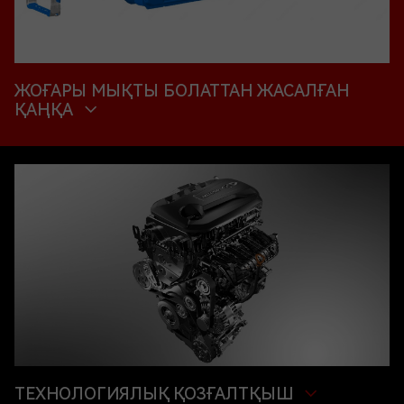
ЖОҒАРЫ МЫҚТЫ БОЛАТТАН ЖАСАЛҒАН
ҚАҢҚА
ТЕХНОЛОГИЯЛЫҚ ҚОЗҒАЛТҚЫШ