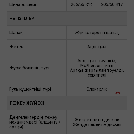
Шина өлшемі
205/55 R16
205/50 R17
НЕГІЗГІЛЕР
Шанақ
Жүк көтеретін шанақ
Жетек
Алдыңғы
Алдыңғы: тәуелсіз,
McPherson типті
Жүріс бөлігінің түрі
Артқы: жартылай тәуелді,
серіппелі
Руль күшейткіші түрі
Электрлік
ТЕЖЕУ ЖҮЙЕСІ
Дөңгелектердің тежеу
Желдетілетін дискілі/
механизмдері (алдыңғы/
Желдетілмейтін дискілі
артқы)