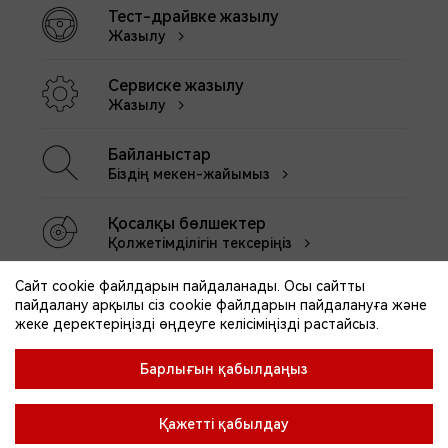
Тест-драйвке жазылу
Жазылу
Сервиске жазылу
Жазылу
Байланыстар
Біздің мекен-жайымыз
Қосалқы бөлшектер
Қолжетімділігін тексеріңіз
Сайт cookie файлдарын пайдаланады. Осы сайтты
пайдалану арқылы сіз cookie файлдарын пайдалануға және
жеке деректеріңізді өңдеуге келісіміңізді растайсыз.
Байланыстар
Барлығын қабылдаңыз
Клиенттерді қолдау
П
Дилерлік орталыққа келу ережелері
Қажетті қабылдау
Құпиялылық саясаты