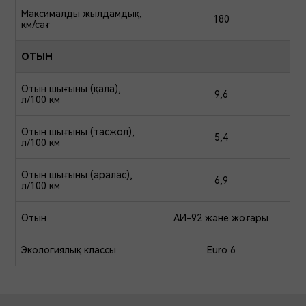
нақтылаңыз
Максималды жылдамдық,
180
км/сағ
ОТЫН
Отын шығыны (қала),
9,6
л/100 км
Отын шығыны (тасжол),
5,4
л/100 км
Отын шығыны (аралас),
6,9
л/100 км
Отын
АИ-92 және жоғары
Экологиялық классы
Euro 6