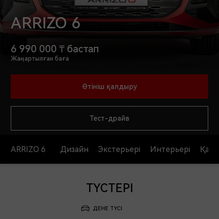
ARRIZO 6
6 990 000 ₸ бастап
Жаңартылған баға
Өтініш қалдыру
Тест-драйв
ARRIZO 6
Дизайн
Экстерьері
Интерьері
Қауіп
ТҮСТЕРІ