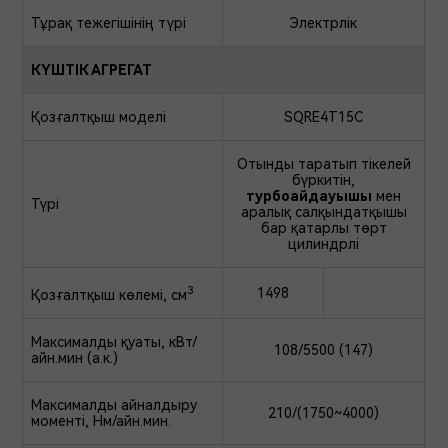
Тұрақ тежегішінің түрі
Электрлік
КҮШТІК АГРЕГАТ
Қозғалтқыш моделі
SQRE4T15C
Отынды таратып тікелей
бүркитін,
турбоайдауышы
мен
Түрі
аралық салқындатқышы
бар қатарлы төрт
цилиндрлі
3
1498
Қозғалтқыш көлемі, см
Максималды қуаты, кВт/
108/5500 (147)
айн.мин (а.к.)
Максималды айналдыру
Маркетингтік акцияларды есепке алғандағы
210/(1750~4000)
моменті, Нм/айн.мин.
ең жоғары қайта сату бағасы. Оферта емес.
Толық ақпаратты CHERY ресми дилерлерінен