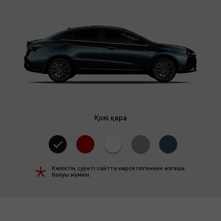
147
5
ҚОЗҒАЛТҚЫШ
ОРЫНДАР
ҚУАТЫ А.К.
САНЫ
Қою қара
5★
ҚАУІПСІЗДІК
ДЕҢГЕЙІ
ДЕНЕ ТҮСІ