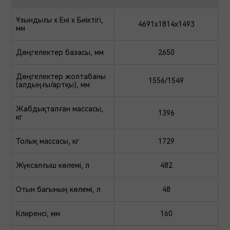
Ұзындығы х Ені х Биіктігі,
4691x1814x1493
мм
Дөңгелектер базасы, мм
2650
Дөңгелектер жолтабаны
1556/1549
(алдыңғы/артқы), мм
Жабдықталған массасы,
1396
кг
Толық массасы, кг
1729
Жүксалғыш көлемі, л
482
Отын багының көлемі, л
48
Клиренсі, мм
160