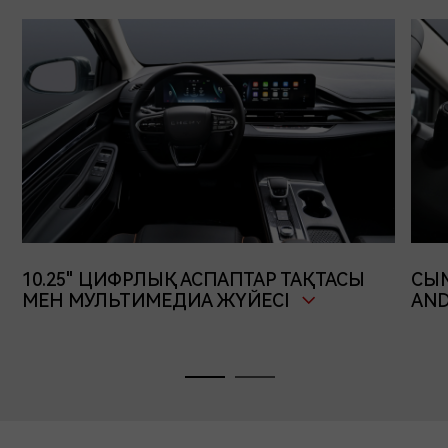
10.25" ЦИФРЛЫҚ АСПАПТАР ТАҚТАСЫ
СЫМ
МЕН МУЛЬТИМЕДИА ЖҮЙЕСІ
AND