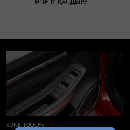
ӨТІНІМ ҚАЛДЫРУ
ИЕСІ БОЛЫҢЫЗ ARRIZO 6
«ONE-TOUCH»