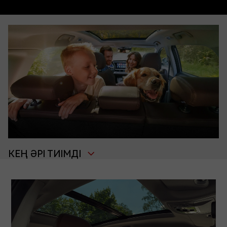
КЕҢ ӘРІ ТИІМДІ