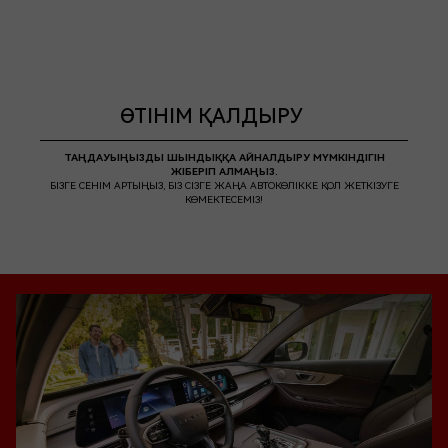
ӨТІНІМ ҚАЛДЫРУ
ТАҢДАУЫҢЫЗДЫ ШЫНДЫҚҚА АЙНАЛДЫРУ МҮМКІНДІГІН ЖІБЕРІП
АЛМАҢЫЗ. БІЗГЕ СЕНІМ АРТЫҢЫЗ, БІЗ СІЗГЕ ЖАҢА АВТОКӨЛІККЕ ҚОЛ
ЖЕТКІЗУГЕ КӨМЕКТЕСЕМІЗ!
ТАҢДАУЫҢЫЗДЫ ШЫНДЫҚҚА АЙНАЛДЫРУ МҮМКІНДІГІН
ЖІБЕРІП АЛМАҢЫЗ.
ИЕСІ БОЛЫҢЫЗ TIGGO 7
БІЗГЕ СЕНІМ АРТЫҢЫЗ, БІЗ СІЗГЕ ЖАҢА АВТОКӨЛІККЕ ҚОЛ ЖЕТКІЗУГЕ
КӨМЕКТЕСЕМІЗ!