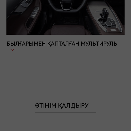
БЫЛҒАРЫМЕН ҚАПТАЛҒАН МУЛЬТИРУЛЬ
ӨТІНІМ ҚАЛДЫРУ
ИЕСІ БОЛЫҢЫЗ TIGGO 7