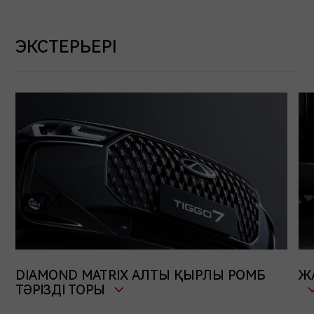
ЭКСТЕРЬЕРІ
DIAMOND MATRIX АЛТЫ ҚЫРЛЫ РОМБ
Ж
ТӘРІЗДІ ТОРЫ