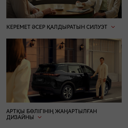
КЕРЕМЕТ ӘСЕР ҚАЛДЫРАТЫН СИЛУЭТ
АРТҚЫ БӨЛІГІНІҢ ЖАҢАРТЫЛҒАН
ДИЗАЙНЫ