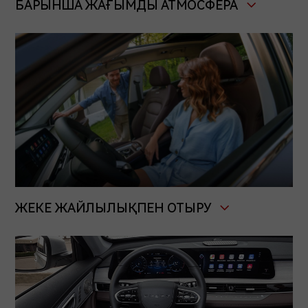
БАРЫНША ЖАҒЫМДЫ АТМОСФЕРА
ЖЕКЕ ЖАЙЛЫЛЫҚПЕН ОТЫРУ