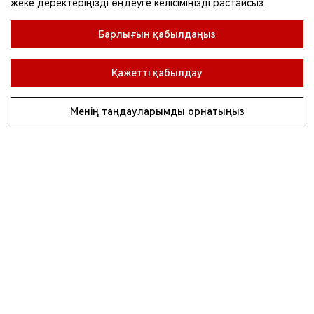
жеке деректеріңізді өңдеуге келісіміңізді растайсыз.
Барлығын қабылдаңыз
П
Қажетті қабылдау
Менің таңдауларымды орнатыңыз
Прайс-лист
Өтінім қалдыру