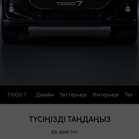
TIGGO 7
TIGGO 7
Дизайн
Экстерьері
Интерьері
Техно
8 690 000 ₸ бастап
ТҮСІҢІЗДІ ТАҢДАҢЫЗ
Жаңартылған баға
Өтініш қалдыру