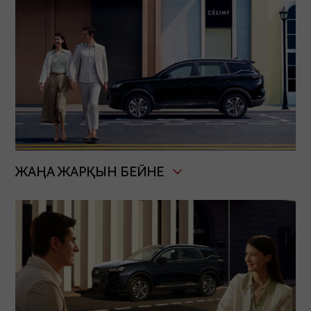
150
5
ҚОЗҒАЛТҚЫШ
ОРЫНДАР
ҚУАТЫ А.К.
САНЫ
5★
ҚАУІПСІЗДІК
ДЕҢГЕЙІ
Көліктің суреті сайтта көрсетілгеннен өзг
болуы мүмкін.
ЖАҢА ЖАРҚЫН БЕЙНЕ