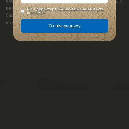
ететін технологиялық шешімдер. Ақылды дауыстық
көмекші жолдан көз алмай-ақ, цифрлық
Мен
деректерді жинауға және өңдеуге
келісемін
басқарудың барлық мүмкіндігін пайдалануға
көмектеседі.
Өтінім қалдыру