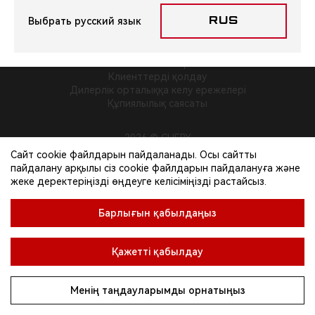
Выбрать русский язык
RUS
Байланыстар
Клиенттерді қолдау
Дилерлік орталыққа келу ережелері
Құпиялылық саясаты
2026 © CHERY
Сайт cookie файлдарын пайдаланады. Осы сайтты
пайдалану арқылы сіз cookie файлдарын пайдалануға және
жеке деректеріңізді өңдеуге келісіміңізді растайсыз.
Барлығын қабылдаңыз
Қажетті қабылдау
П
Менің таңдауларымды орнатыңыз