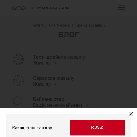
CHERY MYCAR ASTANA
Негізгі
/
Chery әлемі
/
Бренд туралы
/
БЛОГ
Тест-драйвке жазылу
Жазылу
Сервиске жазылу
Жазылу
Байланыстар
Біздің мекен-жайымыз
Қосалқы бөлшектер
Қолжетімділігін тексеріңіз
Қазақ тілін таңдау
KAZ