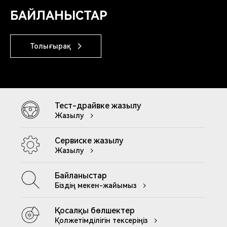
БАЙЛАНЫСТАР
Толығырақ
Тест-драйвке жазылу
Жазылу
Сервиске жазылу
Жазылу
Байланыстар
Біздің мекен-жайымыз
Қосалқы бөлшектер
Қолжетімділігін тексеріңіз