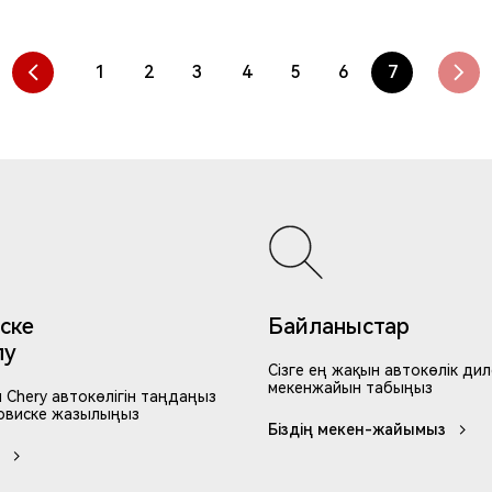
1
2
3
4
5
6
7
Мен
деректерді жинауға және өңдеуге
келісемін
Өтінім қалдыру
ске
Байланыстар
лу
Сізге ең жақын автокөлік дил
мекенжайын табыңыз
 Chery автокөлігін таңдаңыз
рвиске жазылыңыз
Біздің мекен-жайымыз