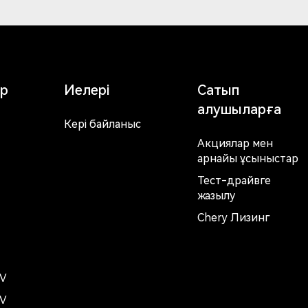
р
Иелері
Сатып
алушыларға
Кері байланыс
Акциялар мен
арнайы ұсыныстар
Тест-драйвге
жазылу
Chery Лизинг
EV
EV