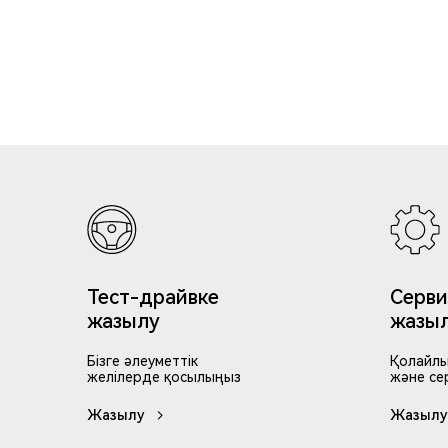
Тест-драйвке
Серви
жазылу
жазы
Бізге әлеуметтік
Қолайлы
желілерде қосылыңыз
және се
Жазылу
Жазылу