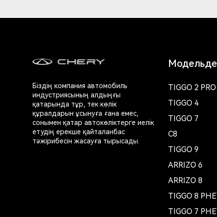
Модельде
Біздің компания автомобиль
TIGGO 2 PRO
индустриясының алдыңғы
TIGGO 4
қатарында тұр, тек көлік
құралдарын ұсынуға ғана емес,
TIGGO 7
сонымен қатар автокөліктерге иелік
етудің ерекше қайталанбас
C8
тәжірибесін жасауға тырысады.
TIGGO 9
ARRIZO 6
ARRIZO 8
TIGGO 8 PH
TIGGO 7 PH