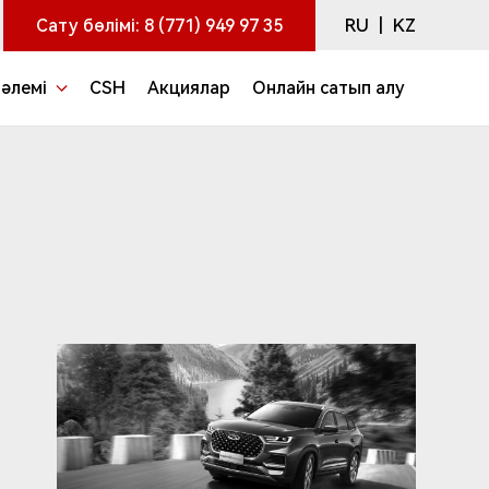
RU
|
KZ
Сату бөлімі:
8 (771) 949 97 35
 әлемі
CSH
Акциялар
Онлайн сатып алу