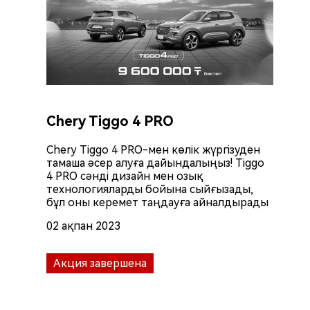
Chery Tiggo 4 PRO
Chery Tiggo 4 PRO-мен көлік жүргізуден
тамаша әсер алуға дайындалыңыз! Tiggo
4 PRO сәнді дизайн мен озық
технологияларды бойына сыйғызады,
бұл оны керемет таңдауға айналдырады
02 ақпан 2023
Акция завершена