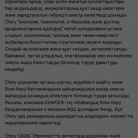
сериялары кіреді, олар іштен жанатын қозғалтқыштары
бар модельдерді, аккумуляторлық қуат көзді көліктерін
және зарядталатын гибридті электр көліктерді ұсынады.
Chery "экология, технология, отбасылық және достық
құндылықтарына адалдық" негізгі қағидаларын ұстана
отырып, экологиялық тазалық және төмен көміртекті
жобаларға бағытталған стратегияны жүзеге асырады.
Сондай-ақ компания жаңа қуат көздері, интеллектуалды
байланыс, ортақ ұтқырлық, платформалар мен экожүйелер
сияқты жаңа бағыттарды белсенді түрде дамытуды
көздейді.
Chery қоршаған ортаны қорғау, кедейлікті азайту және
білім беру бастамаларына қайырымдылық жасау сияқты
жаһандық қоғамдық игіліктерге белсенді түрде қатысады.
Мысалы, компания ЮНИСЕФ-тің «Жаһандық білім беру
бағдарламасына» 6 миллион АҚШ долларын бөлді, бұл
Chery-дің халықаралық қауымдастық алдындағы әлеуметтік
жауапкершілігін көрсетеді.
Chery SASAC (Мемлекеттік активтерді қадағалау және