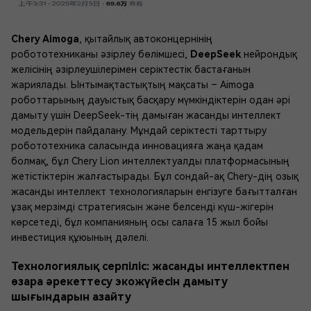
Chery Aimoga
, қытайлық автоконцернінің
робототехниканы әзірлеу бөлімшесі,
DeepSeek
нейрондық
желісінің әзірлеушілерімен серіктестік бастағанын
жариялады. Ынтымақтастықтың мақсаты – Aimoga
роботтарының дауыстық басқару мүмкіндіктерін одан әрі
дамыту үшін DeepSeek-тің дамыған жасанды интеллект
модельдерін пайдалану. Мұндай серіктесті тарттыру
робототехника саласында инновацияға жаңа қадам
болмақ, бұл Chery Lion интеллектуалды платформасының
жетістіктерін жалғастырады. Бұл сондай-ақ Chery-дің озық
жасанды интеллект технологияларын енгізуге бағытталған
ұзақ мерзімді стратегиясын және белсенді күш-жігерін
көрсетеді, бұл компанияның осы салаға 15 жыл бойы
инвестиция құюының дәлелі.
Технологиялық серпіліс: жасанды интеллектпен
өзара әрекеттесу экожүйесін дамыту
шығындарын азайту