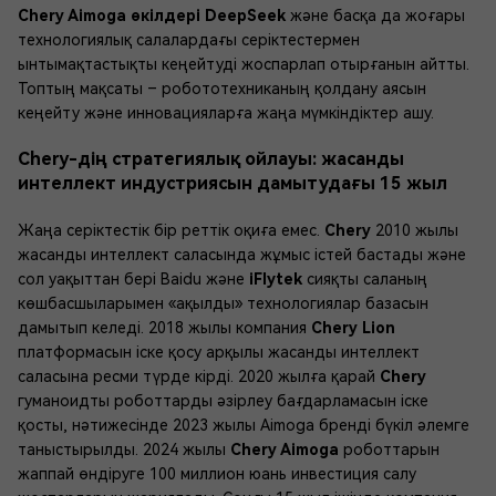
Chery Aimoga өкілдері DeepSeek
және басқа да жоғары
технологиялық салалардағы серіктестермен
ынтымақтастықты кеңейтуді жоспарлап отырғанын айтты.
Топтың мақсаты – робототехниканың қолдану аясын
кеңейту және инновацияларға жаңа мүмкіндіктер ашу.
Chery-дің стратегиялық ойлауы: жасанды
интеллект индустриясын дамытудағы 15 жыл
Жаңа серіктестік бір реттік оқиға емес.
Chery
2010 жылы
жасанды интеллект саласында жұмыс істей бастады және
сол уақыттан бері Baidu және
iFlytek
сияқты саланың
көшбасшыларымен «ақылды» технологиялар базасын
дамытып келеді. 2018 жылы компания
Chery Lion
платформасын іске қосу арқылы жасанды интеллект
саласына ресми түрде кірді. 2020 жылға қарай
Chery
гуманоидты роботтарды әзірлеу бағдарламасын іске
қосты, нәтижесінде 2023 жылы Aimoga бренді бүкіл әлемге
таныстырылды. 2024 жылы
Chery Aimoga
роботтарын
жаппай өндіруге 100 миллион юань инвестиция салу