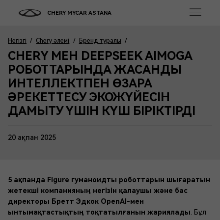
CHERY MYCAR ASTANA
Негізгі
/
Chery әлемі
/
Бренд туралы
/
CHERY МЕН DEEPSEEK AIMOGA
РОБОТТАРЫНДА ЖАСАНДЫ
ИНТЕЛЛЕКТПЕН ӨЗАРА
ӘРЕКЕТТЕСУ ЭКОЖҮЙЕСІН
ДАМЫТУ ҮШІН КҮШ БІРІКТІРДІ
20 ақпан 2025
5 ақпанда Figure гуманоидты роботтарын шығаратын
жетекші компанияның негізін қалаушы және бас
директоры Бретт Эдкок OpenAI-мен
ынтымақтастықтың тоқтатылғанын жариялады
. Бұл