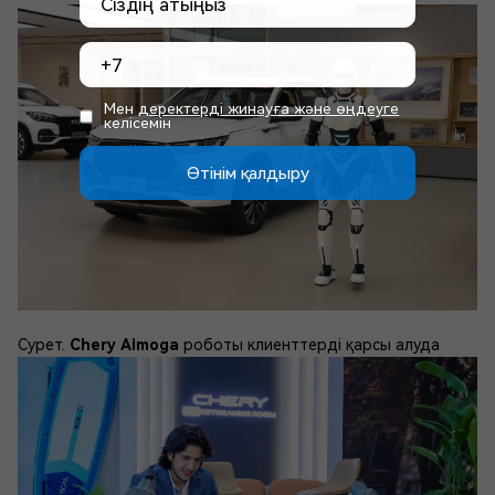
Мен
деректерді жинауға және өңдеуге
келісемін
Өтінім қалдыру
Сурет.
Chery Аimoga
роботы клиенттерді қарсы алуда