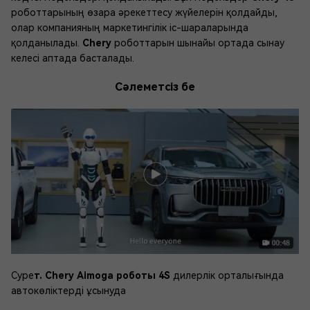
роботтарының өзара әрекеттесу жүйелерін қолдайды,
олар компанияның маркетингілік іс-шараларында
қолданылады.
Chery
роботтарын шынайы ортада сынау
келесі аптада басталады.
Сәлеметсіз бе
Суре
т. Chery Аimoga роботы 4S
дилерлік орталығында
автокөліктерді ұсынуда