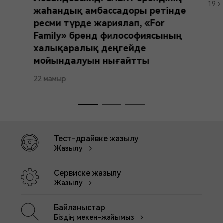
19 ж
жаһандық амбассадоры ретінде
ресми түрде жариялап, «For
Family» бренд философиясының
халықаралық деңгейде
мойындалуын нығайтты
22 мамыр
Тест-драйвке жазылу
Жазылу
Сервиске жазылу
Жазылу
Байланыстар
Біздің мекен-жайымыз