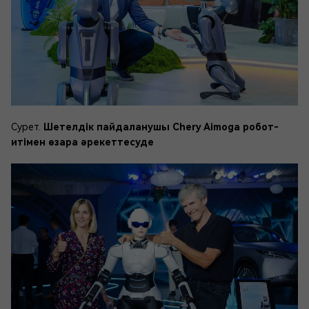
Сурет.
Шетелдік пайдаланушы Chery Aimoga робот-
итімен өзара әрекеттесуде