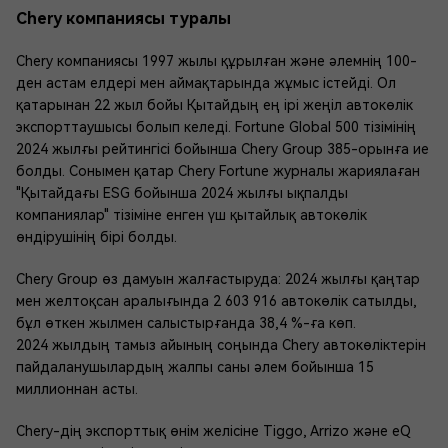
Chery компаниясы туралы
Chery компаниясы 1997 жылы құрылған және әлемнің 100-
ден астам елдері мен аймақтарында жұмыс істейді. Ол
қатарынан 22 жыл бойы Қытайдың ең ірі жеңіл автокөлік
экспорттаушысы болып келеді. Fortune Global 500 тізімінің
2024 жылғы рейтингісі бойынша Chery Group 385-орынға ие
болды. Сонымен қатар Chery Fortune журналы жариялаған
"Қытайдағы ESG бойынша 2024 жылғы ықпалды
компаниялар" тізіміне енген үш қытайлық автокөлік
өндірушінің бірі болды.
Chery Group өз дамуын жалғастыруда: 2024 жылғы қаңтар
мен желтоқсан аралығында 2 603 916 автокөлік сатылды,
бұл өткен жылмен салыстырғанда 38,4 %-ға көп.
2024 жылдың тамыз айының соңында Chery автокөліктерін
пайдаланушылардың жалпы саны әлем бойынша 15
миллионнан асты.
Chery-дің экспорттық өнім желісіне Tiggo, Arrizo және eQ