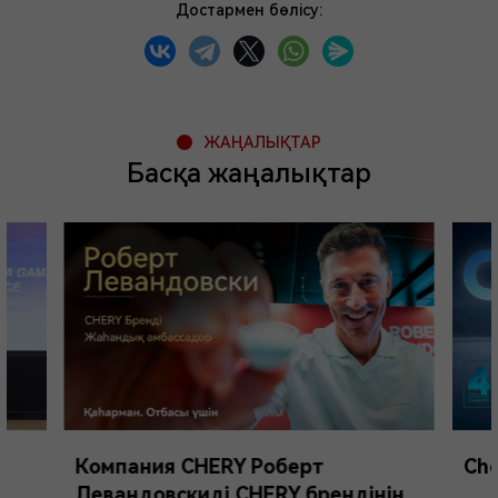
Достармен бөлісу:
ЖАҢАЛЫҚТАР
Басқа жаңалықтар
Компания CHERY Роберт
Che
Левандовскиді CHERY брендінің