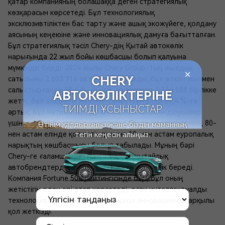
қатар компанияның болашаққа деген стратегиялық
көзқарасын көрсетеді. Бұл технологиялық
эксклюзивтіліктен бас тарту және ашық экожүйеге, қолдану
аясының кеңеюіне және инновациялық дамуға бағытталған.
Бұл стратегиялық тәсіл Chery-дің Қытай автокөлік
нарығында 22 жыл бойы көшбасшы болып қалуына
мүмкіндік берді. 2024 жылы Chery Group-тың жылдық
+
СHERY
сатылымы 2 603 916 автокөлікті құрады, бұл өткен жылмен
салыстырғанда 38,4 %-ға көп, ал экспорт 1 144 588 бірлікке
АВТОКӨЛІКТЕРІНЕ
жетті, бұл алдыңғы жылмен салыстырғанда 21,4 %-ға
ТИІМДІ ҰСЫНЫСТАР
артық. Бұл нәтижелер қытайлық автокөлік өндірушілер
үшін жаңа стандартты белгіледі. Chery өнімдері әлемнің 80-
Өтінім қалдырыңыз және біздің маманның
нен астам елінде қолжетімді және 10-нан астам еуропалық
тегін кеңесін алыңыз.
нарықтың көшбасшысы болып табылады. Мұның бәрі
Chery-ге ғаламшардағы ең танымал қытайлық
автобрендтердің бірі болып қалуға мүмкіндік береді.
Компания Fortune 500 рейтингісінде бар, бұл оның
жетістігін одан әрі атап көрсетеді, оған интеллектуалды
технологиялар саласындағы үздіксіз инновациялар арқылы
қол жеткізді.