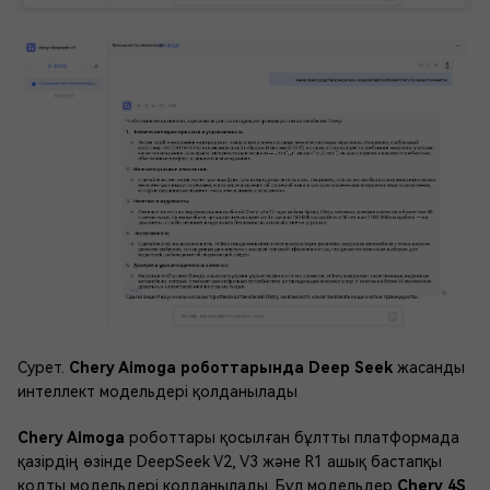
Сурет.
Chery Aimoga роботтарында Deep Seek
жасанды
интеллект модельдері қолданылады
Chery Aimoga
роботтары қосылған бұлтты платформада
қазірдің өзінде DeepSeek V2, V3 және R1 ашық бастапқы
кодты модельдері қолданылады. Бұл модельдер
Chery 4S