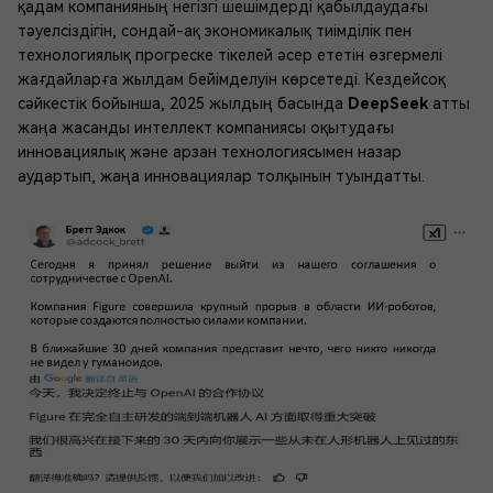
қадам компанияның негізгі шешімдерді қабылдаудағы
тәуелсіздігін, сондай-ақ экономикалық тиімділік пен
технологиялық прогреске тікелей әсер ететін өзгермелі
жағдайларға жылдам бейімделуін көрсетеді. Кездейсоқ
сәйкестік бойынша, 2025 жылдың басында
DeepSeek
атты
жаңа жасанды интеллект компаниясы оқытудағы
инновациялық және арзан технологиясымен назар
аудартып, жаңа инновациялар толқынын туындатты.