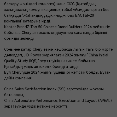
басқару жөніндегі комиссия) және CICG (Қытайдың
халықаралық коммуникациялық тобы) ұйымдастырған бес
байқауда "Жаһандық үздік имиджі бар БАСТЫ-20
компания" қатарына кірді.
Kantar BrandZ Top 50 Chinese Brand Builders 2024 рейтингісі
бойынша Chery автокөлік өндірушілер санатында бірінші
орынды иеленді.
Сонымен қатар Chery өзінің көшбасшылығын тағы бір мәрте
дәлелдеп, J.D. Power жариялаған 2024 жылғы "China Initial
Quality Study (IQS)" зерттеуінің нәтижесі бойынша
Қытайдың үздік автокөлік бренді атанды.
Бұл Chery үшін 2024 жылғы үшінші ірі жетістік болды. Бұған
дейін компания:
China Sales Satisfaction Index (SSI) зерттеуінде жоғары
баға алды,
China Automotive Performance, Execution and Layout (APEAL)
зерттеуінде үздік нәтиже көрсетті.