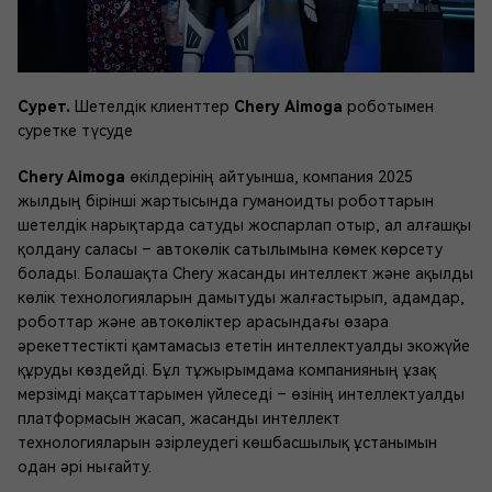
Сурет.
Шетелдік клиенттер
Chery Аimoga
роботымен
суретке түсуде
Chery Aimoga
өкілдерінің айтуынша, компания 2025
жылдың бірінші жартысында гуманоидты роботтарын
шетелдік нарықтарда сатуды жоспарлап отыр, ал алғашқы
қолдану саласы – автокөлік сатылымына көмек көрсету
болады. Болашақта Chery жасанды интеллект және ақылды
көлік технологияларын дамытуды жалғастырып, адамдар,
роботтар және автокөліктер арасындағы өзара
әрекеттестікті қамтамасыз ететін интеллектуалды экожүйе
құруды көздейді. Бұл тұжырымдама компанияның ұзақ
мерзімді мақсаттарымен үйлеседі – өзінің интеллектуалды
платформасын жасап, жасанды интеллект
технологияларын әзірлеудегі көшбасшылық ұстанымын
одан әрі нығайту.