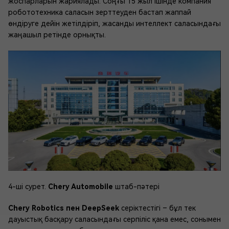
жоспарларын жариялады. Соңғы 15 жыл ішінде компания
робототехника саласын зерттеуден бастап жаппай
өндіруге дейін жетілдіріп, жасанды интеллект саласындағы
жаңашыл ретінде орнықты.
4-ші сурет.
Chery Automobile
штаб-пәтері
Chery Robotics пен DeepSeek
серіктестігі – бұл тек
дауыстық басқару саласындағы серпіліс қана емес, сонымен