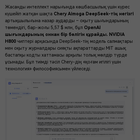
Жасанды интеллект нарығында көшбасшылық үшін күрес
күшейіп жатқан шақта
Chery Aimoga DeepSeek-тің негізгі
артықшылығына назар аударды – оқыту шығындарының
төмендігі, бар-жоғы 5,57 $ млн, бұл
OpenAI
шығындарының оннан бір бөлігін құрайды. NVIDIA
H800
чиптері арқасында DeepSeek-тің модель салмақтары
мен оқыту журналдары сияқты ақпараттарды MIT ашық
бастапқы кодты хаттамасы арқылы толық мөлдір түрде
ұсынады. Бұл тиімді тәсіл Chery-дің «қоғам игілігі үшін
технология» философиясымен үйлеседі.